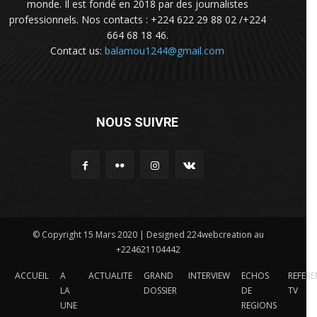
monde. Il est fondé en 2018 par des journalistes
professionnels. Nos contacts : +224 622 29 88 02 /+224
664 68 18 46.
Contact us:
balamou1244@gmail.com
NOUS SUIVRE
© Copyright 15 Mars 2020 | Designed 224webcreation au
+224621104442
ACCUEIL
A
ACTUALITE
GRAND
INTERVIEW
ECHOS
REFERE
LA
DOSSIER
DE
TV
UNE
REGIONS