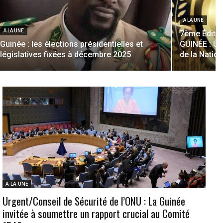
A LA UNE
A LA UNE
7ème Édit
Guinée : les élections présidentielles et
GUINÉE : Un
législatives fixées à décembre 2025
de la Natio
A LA UNE
Urgent/Conseil de Sécurité de l’ONU : La Guinée
invitée à soumettre un rapport crucial au Comité