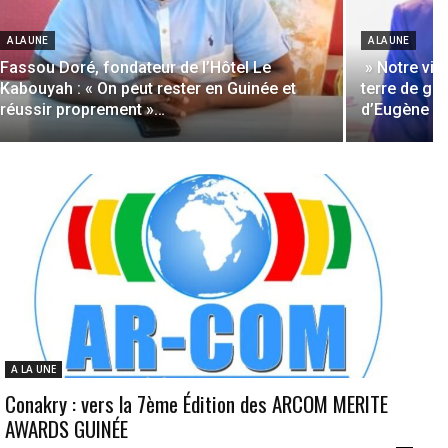
A LA UNE
A LA UNE
Fassou Doré, fondateur de l’Hôtel Le
» Notre vis
Kabouyah : « On peut rester en Guinée et
terre de gr
réussir proprement »…
d’Eugène Ca
A LA UNE
Conakry : vers la 7ème Édition des ARCOM MERITE
AWARDS GUINÉE