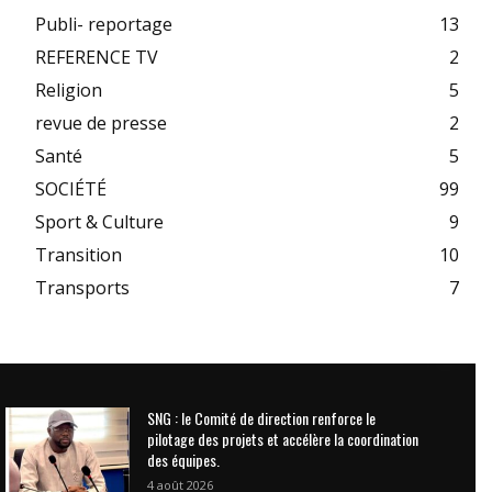
Publi- reportage
13
REFERENCE TV
2
Religion
5
revue de presse
2
Santé
5
SOCIÉTÉ
99
Sport & Culture
9
Transition
10
Transports
7
SNG : le Comité de direction renforce le
pilotage des projets et accélère la coordination
des équipes.
4 août 2026