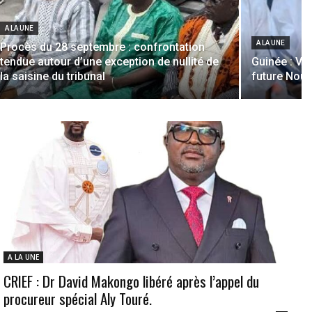
A LA UNE
A LA UNE
Procès du 28 septembre : confrontation
tendue autour d’une exception de nullité de
Guinée : Voi
la saisine du tribunal
future Nouv
A LA UNE
CRIEF : Dr David Makongo libéré après l’appel du
procureur spécial Aly Touré.