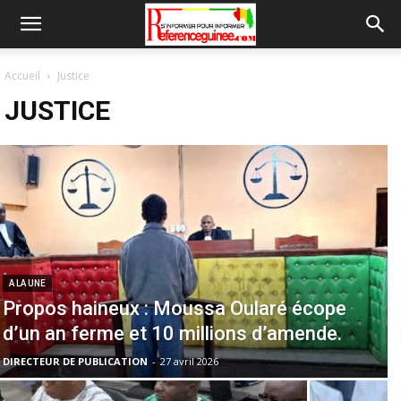
Accueil
Justice
JUSTICE
A LA UNE
Propos haineux : Moussa Oularé écope
d’un an ferme et 10 millions d’amende.
DIRECTEUR DE PUBLICATION
-
27 avril 2026