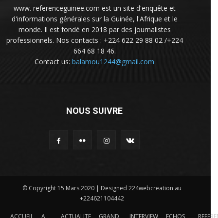
www. referenceguinee.com est un site d'enquête et
d'informations générales sur la Guinée, l'Afrique et le
monde. Il est fondé en 2018 par des journalistes
professionnels. Nos contacts : +224 622 29 88 02 /+224
664 68 18 46.
Contact us:
balamou1244@gmail.com
NOUS SUIVRE
© Copyright 15 Mars 2020 | Designed 224webcreation au
+224621104442
ACCUEIL
A
ACTUALITE
GRAND
INTERVIEW
ECHOS
REFERE