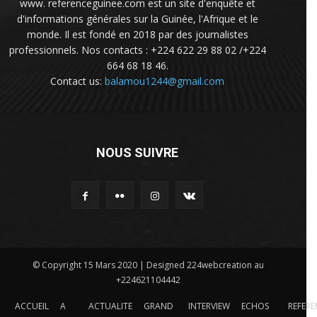
www. referenceguinee.com est un site d'enquête et
d'informations générales sur la Guinée, l'Afrique et le
monde. Il est fondé en 2018 par des journalistes
professionnels. Nos contacts : +224 622 29 88 02 /+224
664 68 18 46.
Contact us:
balamou1244@gmail.com
NOUS SUIVRE
© Copyright 15 Mars 2020 | Designed 224webcreation au
+224621104442
ACCUEIL
A
ACTUALITE
GRAND
INTERVIEW
ECHOS
REFERE