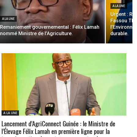
A LA UNE
Urgent : R
A LA UNE
Fassou Thé
Remaniement gouvernemental : Félix Lamah
l’Environn
nommé Ministre de l’Agriculture.
durable.
A LA UNE
Lancement d’AgriConnect Guinée : le Ministre de
l’Élevage Félix Lamah en première ligne pour la