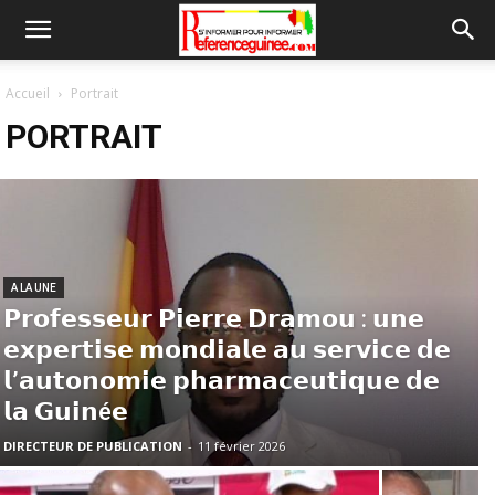
Accueil
Portrait
PORTRAIT
A LA UNE
𝗣𝗿𝗼𝗳𝗲𝘀𝘀𝗲𝘂𝗿 𝗣𝗶𝗲𝗿𝗿𝗲 𝗗𝗿𝗮𝗺𝗼𝘂 : 𝘂𝗻𝗲
𝗲𝘅𝗽𝗲𝗿𝘁𝗶𝘀𝗲 𝗺𝗼𝗻𝗱𝗶𝗮𝗹𝗲 𝗮𝘂 𝘀𝗲𝗿𝘃𝗶𝗰𝗲 𝗱𝗲
𝗹’𝗮𝘂𝘁𝗼𝗻𝗼𝗺𝗶𝗲 𝗽𝗵𝗮𝗿𝗺𝗮𝗰𝗲𝘂𝘁𝗶𝗾𝘂𝗲 𝗱𝗲
𝗹𝗮 𝗚𝘂𝗶𝗻é𝗲
DIRECTEUR DE PUBLICATION
-
11 février 2026