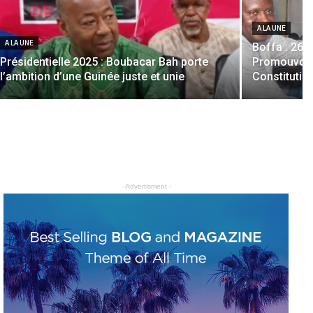
A LA UNE
A LA UNE
Boffa : 264
Présidentielle 2025 : Boubacar Bah porte
Promouvoir 
l’ambition d’une Guinée juste et unie
Constitutio
- Advertisment -