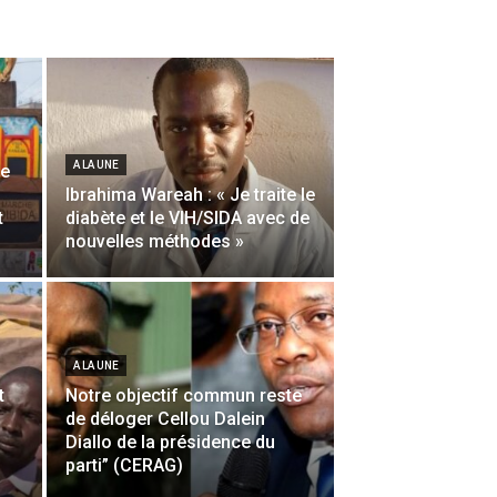
A LA UNE
de
Ibrahima Wareah : « Je traite le
t
diabète et le VIH/SIDA avec de
nouvelles méthodes »
A LA UNE
t
Notre objectif commun reste
de déloger Cellou Dalein
Diallo de la présidence du
parti” (CERAG)