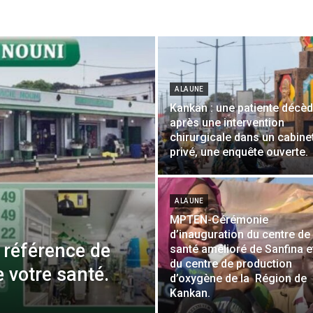
POUR
A LA UNE
Kankan : une patiente décè
après une intervention
chirurgicale dans un cabine
INFORMER
privé, une enquête ouverte.
A LA UNE
MPTEN-Cérémonie
d’inauguration du centre de
 référence de
santé amélioré de Sanfina e
du centre de production
 votre santé.
d’oxygène de la Région de
Kankan.