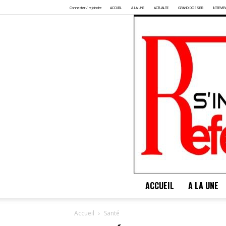
Connecter / rejoindre
ACCUEIL
A LA UNE
ACTUALITE
GRAND DOSSIER
INTERVIE
ACCUEIL
A LA UNE
Accueil
Santé