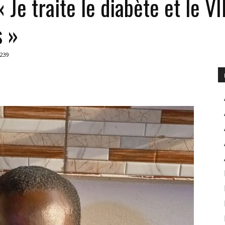
 Je traite le diabète et le 
s »
POUR
239
INFORMER