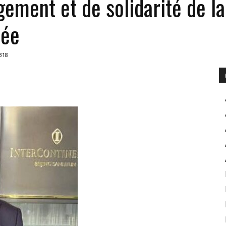
ement et de solidarité de l
née
POUR
318
INFORMER