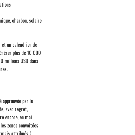
tations
ique, charbon, solaire
 et un calendrier de
générer plus de 10 000
500 millions USD dans
nnes.
é approuvée par le
e, avec regret,
ire encore, en mai
 les zones convoitées
rmais attribués à