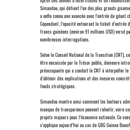
Après des années d’incertitudes et de rebondissem
Simandou, qui détient l’un des plus grands gisem
a enfin connu une avancée avec l’entrée du géant c
Cependant, l’opacité entourant le ticket d’entrée 
francs guinéens (environ 91 millions USD) versé p
nombreuses interrogations.
Selon le Conseil National de la Transition (CNT), 
être encaissée par le Trésor public, demeure intro
préoccupante qui a conduit le CNT à interpeller l
d’obtenir des explications et des mesures concrè
fonds stratégiques.
Simandou montre ainsi comment les lenteurs admi
manque de transparence peuvent ralentir, voire c
projets majeurs pour l’économie nationale. Ce con
s’applique aujourd’hui au cas de GBG Guinea Bauxit