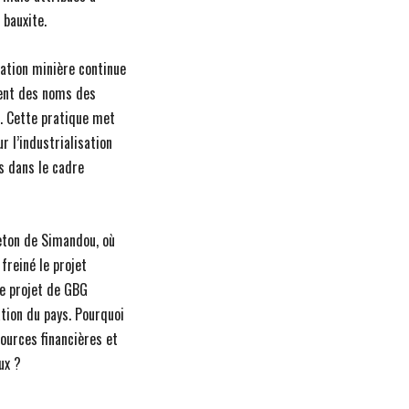
 bauxite.
ration minière continue
ment des noms des
s. Cette pratique met
r l’industrialisation
s dans le cadre
eton de Simandou, où
freiné le projet
e projet de GBG
ation du pays. Pourquoi
ources financières et
ux ?