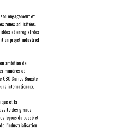
e son engagement et
es zones sollicitées.
lidées et enregistrées
it un projet industriel
son ambition de
es minières et
de GBG Guinea Bauxite
urs internationaux.
ique et la
éussite des grands
les leçons du passé et
de l’industrialisation