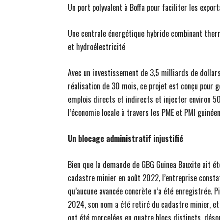
Un port polyvalent à Boffa pour faciliter les expor
Une centrale énergétique hybride combinant therm
et hydroélectricité
Avec un investissement de 3,5 milliards de dollars
réalisation de 30 mois, ce projet est conçu pour 
emplois directs et indirects et injecter environ 
l’économie locale à travers les PME et PMI guinée
Un blocage administratif injustifié
Bien que la demande de GBG Guinea Bauxite ait ét
cadastre minier en août 2022, l’entreprise constat
qu’aucune avancée concrète n’a été enregistrée. P
2024, son nom a été retiré du cadastre minier, et
ont été morcelées en quatre blocs distincts, déso