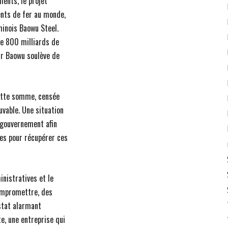
ents, le projet
ents de fer au monde,
hinois Baowu Steel.
de 800 milliards de
ar Baowu soulève de
cette somme, censée
uvable. Une situation
e gouvernement afin
tes pour récupérer ces
nistratives et le
ompromettre, des
stat alarmant
e, une entreprise qui