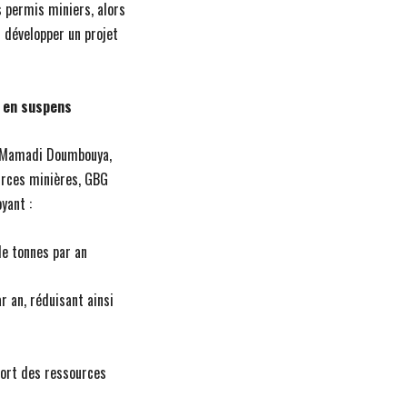
s permis miniers, alors
 développer un projet
é en suspens
l Mamadi Doumbouya,
urces minières, GBG
yant :
de tonnes par an
r an, réduisant ainsi
port des ressources