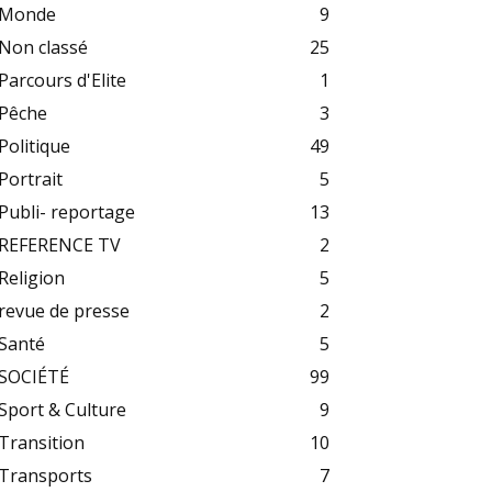
Monde
9
Non classé
25
Parcours d'Elite
1
Pêche
3
Politique
49
Portrait
5
Publi- reportage
13
REFERENCE TV
2
Religion
5
revue de presse
2
Santé
5
SOCIÉTÉ
99
Sport & Culture
9
Transition
10
Transports
7