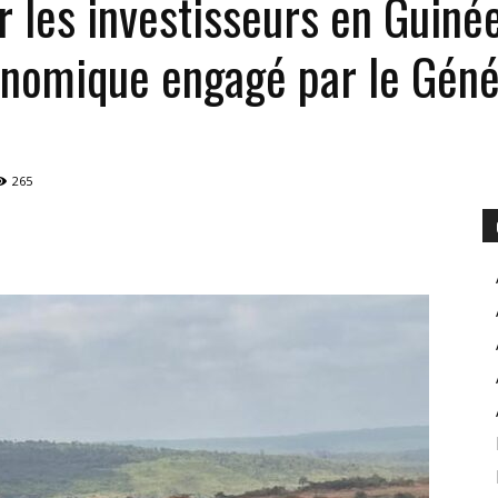
 les investisseurs en Guinée 
nomique engagé par le Gén
POUR
265
INFORMER