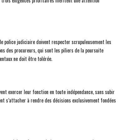
 trois exigences prioritaires méritent une attention
s de police judiciaire doivent respecter scrupuleusement les
ns des procureurs, qui sont les piliers de la poursuite
entaux ne doit être tolérée.
ivent exercer leur fonction en toute indépendance, sans subir
oivent s’attacher à rendre des décisions exclusivement fondées