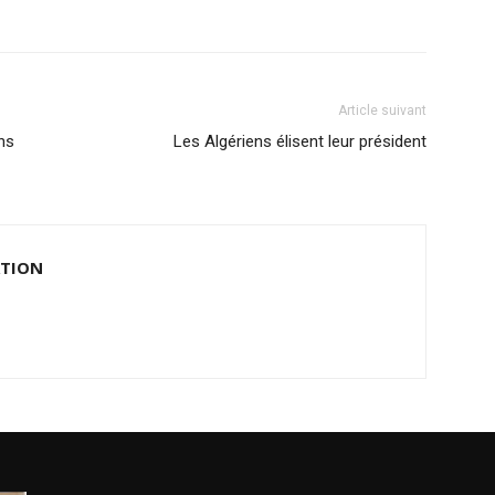
Article suivant
ens
Les Algériens élisent leur président
ATION