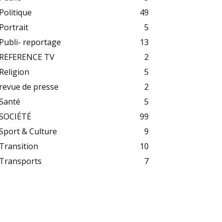
Politique
49
Portrait
5
Publi- reportage
13
REFERENCE TV
2
Religion
5
revue de presse
2
Santé
5
SOCIÉTÉ
99
Sport & Culture
9
Transition
10
Transports
7