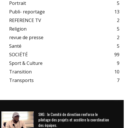
Portrait
5
Publi- reportage
13
REFERENCE TV
2
Religion
5
revue de presse
2
Santé
5
SOCIÉTÉ
99
Sport & Culture
9
Transition
10
Transports
7
SNG : le Comité de direction renforce le
pilotage des projets et accélère la coordination
des équipes.