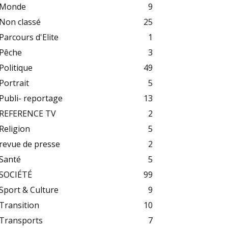
Monde
9
Non classé
25
Parcours d'Elite
1
Pêche
3
Politique
49
Portrait
5
Publi- reportage
13
REFERENCE TV
2
Religion
5
revue de presse
2
Santé
5
SOCIÉTÉ
99
Sport & Culture
9
Transition
10
Transports
7