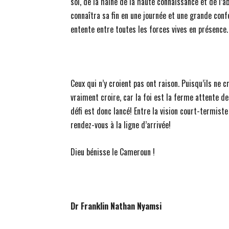
soi, de la haine de la haute connaissance et de l’a
connaîtra sa fin en une journée et une grande conf
entente entre toutes les forces vives en présence.
Ceux qui n’y croient pas ont raison. Puisqu’ils ne cr
vraiment croire, car la foi est la ferme attente de
défi est donc lancé! Entre la vision court-termist
rendez-vous à la ligne d’arrivée!
Dieu bénisse le Cameroun !
Dr Franklin Nathan Nyamsi