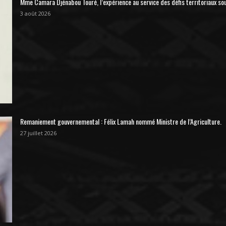
Mme Camara Djénabou Touré, l’expérience au service des défis territoriaux so
3 août 2026
Remaniement gouvernemental : Félix Lamah nommé Ministre de l’Agriculture.
27 juillet 2026