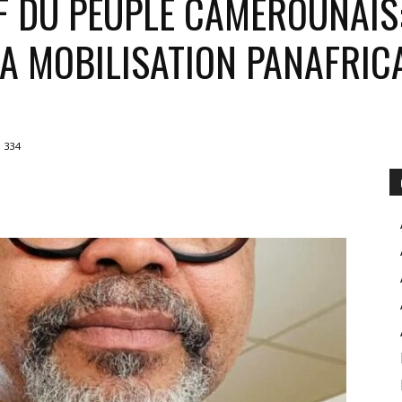
F DU PEUPLE CAMEROUNAIS
LA MOBILISATION PANAFRIC
POUR
334
INFORMER