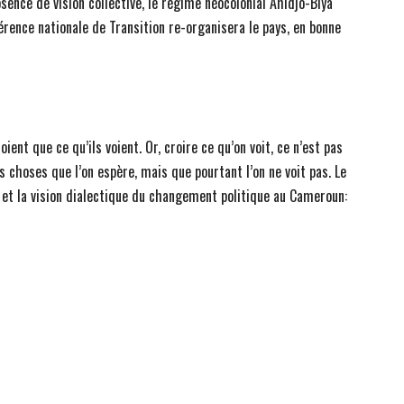
bsence de vision collective, le régime néocolonial Ahidjo-Biya
érence nationale de Transition re-organisera le pays, en bonne
oient que ce qu’ils voient. Or, croire ce qu’on voit, ce n’est pas
s choses que l’on espère, mais que pourtant l’on ne voit pas. Le
e et la vision dialectique du changement politique au Cameroun: