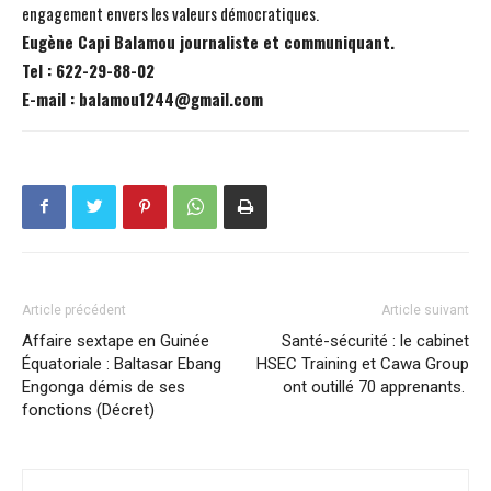
engagement envers les valeurs démocratiques.
Eugène Capi Balamou journaliste et communiquant.
Tel : 622-29-88-02
E-mail : balamou1244@gmail.com
Article précédent
Article suivant
Affaire sextape en Guinée
Santé-sécurité : le cabinet
Équatoriale : Baltasar Ebang
HSEC Training et Cawa Group
Engonga démis de ses
ont outillé 70 apprenants.
fonctions (Décret)