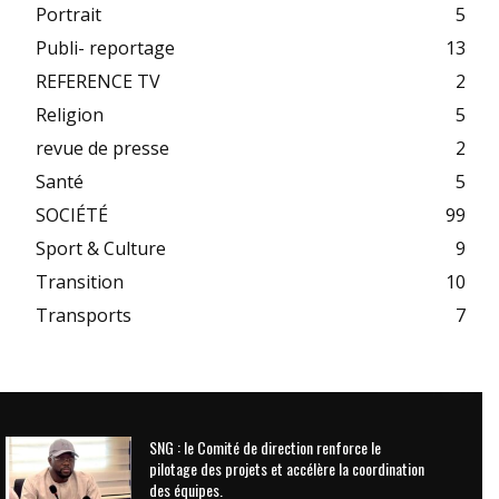
Portrait
5
Publi- reportage
13
REFERENCE TV
2
Religion
5
revue de presse
2
Santé
5
SOCIÉTÉ
99
Sport & Culture
9
Transition
10
Transports
7
SNG : le Comité de direction renforce le
pilotage des projets et accélère la coordination
des équipes.