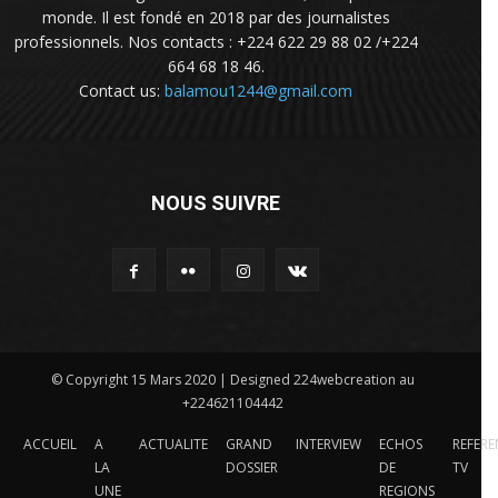
monde. Il est fondé en 2018 par des journalistes
professionnels. Nos contacts : +224 622 29 88 02 /+224
664 68 18 46.
Contact us:
balamou1244@gmail.com
NOUS SUIVRE
© Copyright 15 Mars 2020 | Designed 224webcreation au
+224621104442
ACCUEIL
A
ACTUALITE
GRAND
INTERVIEW
ECHOS
REFERE
LA
DOSSIER
DE
TV
UNE
REGIONS