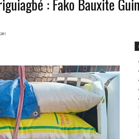
iguiagbé : Fako Bauxite Gui
POUR
281
INFORMER