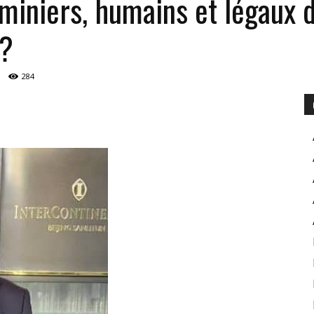
s miniers, humains et légaux 
e?
POUR
284
INFORMER