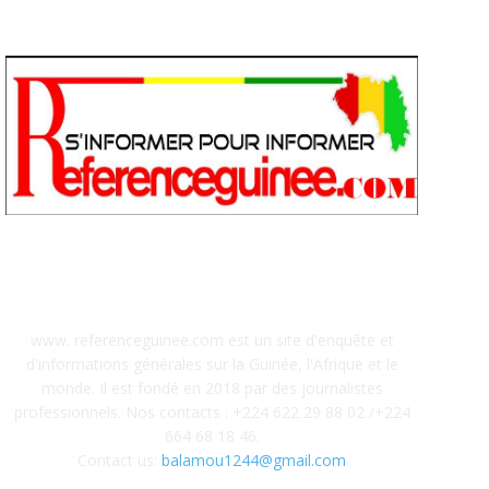
A PROPOS
www. referenceguinee.com est un site d'enquête et
d'informations générales sur la Guinée, l'Afrique et le
monde. Il est fondé en 2018 par des journalistes
professionnels. Nos contacts : +224 622 29 88 02 /+224
664 68 18 46.
Contact us:
balamou1244@gmail.com