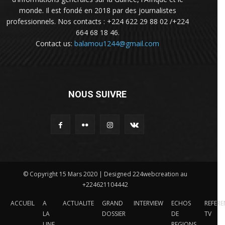
monde. Il est fondé en 2018 par des journalistes
professionnels. Nos contacts : +224 622 29 88 02 /+224
664 68 18 46.
Contact us:
balamou1244@gmail.com
NOUS SUIVRE
© Copyright 15 Mars 2020 | Designed 224webcreation au
+224621104442
ACCUEIL
A
ACTUALITE
GRAND
INTERVIEW
ECHOS
REFERE
LA
DOSSIER
DE
TV
UNE
REGIONS