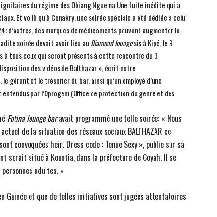
e dignitaires du régime des Obiang Nguema.Une fuite inédite qui a
iaux. Et voilà qu’à Conakry, une soirée spéciale a été dédiée à celui
2024; d’autres, des marques de médicaments pouvant augmenter la
adite soirée devait avoir lieu au
Diamond lounge
sis à Kipé, le 9
s à tous ceux qui seront présents à cette rencontre du 9
disposition des vidéos de Balthazar », écrit notre
 le gérant et le trésorier du bar, ainsi qu’un employé d’une
et entendus par l’Oprogem (Office de protection du genre et des
mmé
Fotina lounge bar
avait programmé une telle soirée: « Nous
 actuel de la situation des réseaux sociaux BALTHAZAR ce
nt convoquées hein. Dress code : Tenue Sexy », publie sur sa
nt serait situé à Kountia, dans la préfecture de Coyah. Il se
 personnes adultes. »
en Guinée et que de telles initiatives sont jugées attentatoires