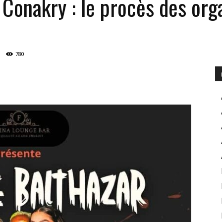
 Conakry : le procès des org
POUR
780
INFORMER