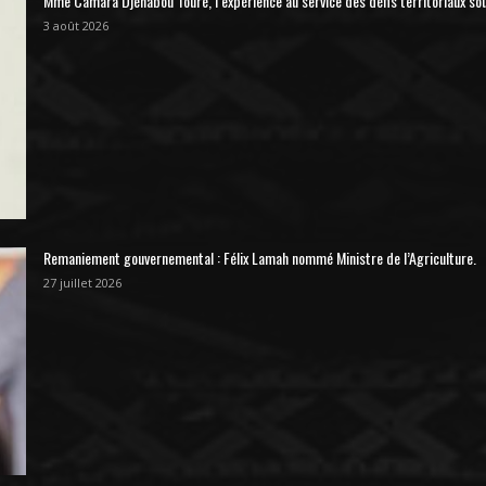
Mme Camara Djénabou Touré, l’expérience au service des défis territoriaux so
3 août 2026
Remaniement gouvernemental : Félix Lamah nommé Ministre de l’Agriculture.
27 juillet 2026