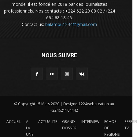
monde. Il est fondé en 2018 par des journalistes
professionnels. Nos contacts : +224 622 29 88 02 /+224
664 68 18 46.
Contact us:
balamou1244@gmail.com
NOUS SUIVRE
© Copyright 15 Mars 2020 | Designed 224webcreation au
+224621104442
ACCUEIL
A
ACTUALITE
GRAND
INTERVIEW
ECHOS
REFERE
LA
DOSSIER
DE
TV
UNE
REGIONS