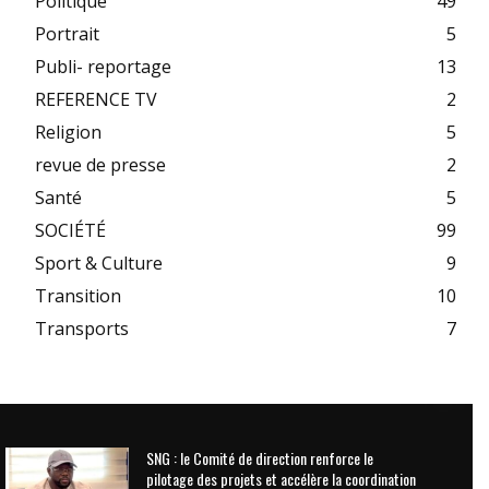
Politique
49
Portrait
5
Publi- reportage
13
REFERENCE TV
2
Religion
5
revue de presse
2
Santé
5
SOCIÉTÉ
99
Sport & Culture
9
Transition
10
Transports
7
SNG : le Comité de direction renforce le
pilotage des projets et accélère la coordination