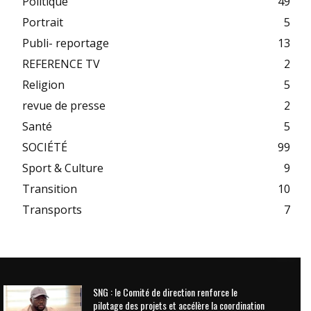
Politique
49
Portrait
5
Publi- reportage
13
REFERENCE TV
2
Religion
5
revue de presse
2
Santé
5
SOCIÉTÉ
99
Sport & Culture
9
Transition
10
Transports
7
SNG : le Comité de direction renforce le
pilotage des projets et accélère la coordination