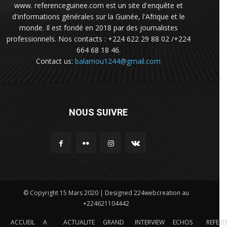
www. referenceguinee.com est un site d'enquête et
d'informations générales sur la Guinée, l'Afrique et le
monde. Il est fondé en 2018 par des journalistes
professionnels. Nos contacts : +224 622 29 88 02 /+224
664 68 18 46.
Contact us:
balamou1244@gmail.com
NOUS SUIVRE
© Copyright 15 Mars 2020 | Designed 224webcreation au
+224621104442
ACCUEIL
A
ACTUALITE
GRAND
INTERVIEW
ECHOS
REFERE