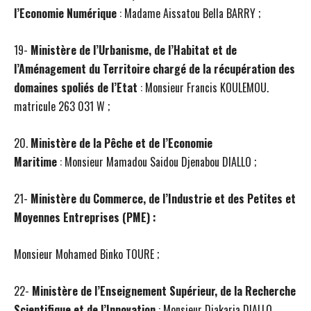
l’Economie
N
umérique
: Madame Aissatou Bella BARRY ;
19-
Ministère de l’Urbanisme, de l’Habitat et de
l’Aménagement du Territoire chargé de la récupération des
domaines spoliés de l’Etat
:
Monsieur Francis KOULEMOU.
matricule 263 031 W ;
20.
Ministère de la Pêche et de l’Economie
Maritime
: Monsieur Mamadou Saidou Djenabou DIALLO ;
21-
Ministère du Commerce, de l’Industrie et des Petites et
Moyennes Entreprises (PME) :
Monsieur Mohamed Binko TOURE ;
22-
Ministère de l’Enseignement Supérieur, de la Recherche
Scientifique et de l’Innovation
: Monsieur Diakaria DIALLO,