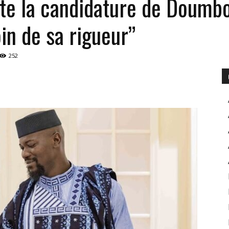
e la candidature de Doumbou
in de sa rigueur”
POUR
252
INFORMER