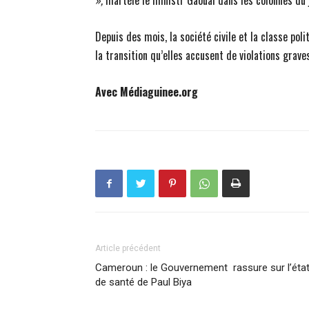
»,
martèle le ministr Gaoual dans les colonnes du 
Depuis des mois, la société civile et la classe po
la transition qu’elles accusent de violations grav
Avec Médiaguinee.org
Article précédent
Cameroun : le Gouvernement rassure sur l’éta
de santé de Paul Biya