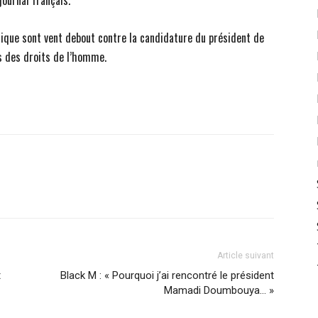
journal français.
litique sont vent debout contre la candidature du président de
es des droits de l’homme.
Article suivant
t
Black M : « Pourquoi j’ai rencontré le président
Mamadi Doumbouya… »