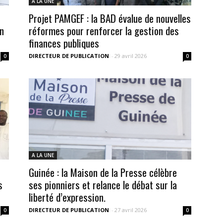
A LA UNE
Projet PAMGEF : la BAD évalue de nouvelles
n
réformes pour renforcer la gestion des
finances publiques
DIRECTEUR DE PUBLICATION
-
29 avril 2026
0
0
A LA UNE
Guinée : la Maison de la Presse célèbre
s
ses pionniers et relance le débat sur la
liberté d’expression.
DIRECTEUR DE PUBLICATION
-
27 avril 2026
0
0