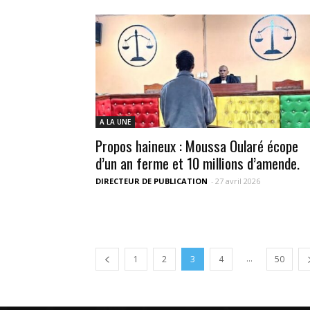
A LA UNE
Propos haineux : Moussa Oularé écope
d’un an ferme et 10 millions d’amende.
DIRECTEUR DE PUBLICATION
-
27 avril 2026
...
1
2
3
4
50