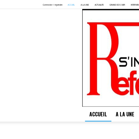
Connecter / rejoindre
ACCUEIL
A LA UNE
ACTUALITE
GRAND DOSSIER
INTERVIE
ACCUEIL
A LA UNE