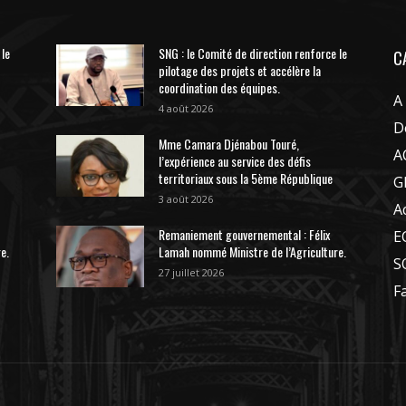
 le
SNG : le Comité de direction renforce le
C
pilotage des projets et accélère la
coordination des équipes.
A
4 août 2026
D
Mme Camara Djénabou Touré,
A
l’expérience au service des défis
territoriaux sous la 5ème République
G
3 août 2026
A
Remaniement gouvernemental : Félix
E
e.
Lamah nommé Ministre de l’Agriculture.
S
27 juillet 2026
F