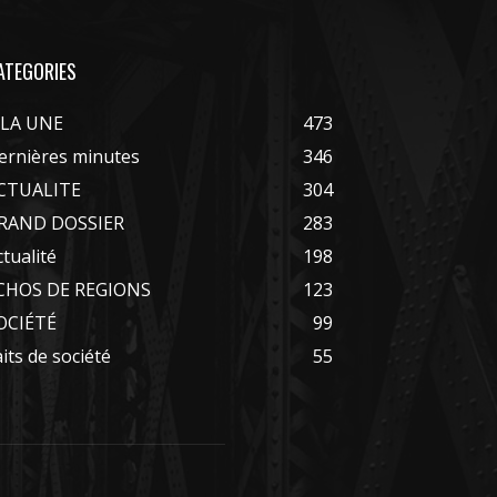
ATEGORIES
 LA UNE
473
ernières minutes
346
CTUALITE
304
RAND DOSSIER
283
ctualité
198
CHOS DE REGIONS
123
OCIÉTÉ
99
aits de société
55