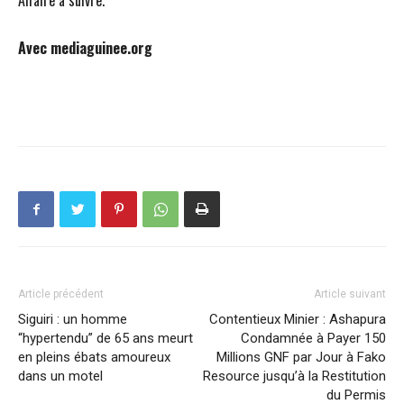
Affaire a suivre.
Avec mediaguinee.org
Article précédent
Article suivant
Siguiri : un homme
Contentieux Minier : Ashapura
“hypertendu” de 65 ans meurt
Condamnée à Payer 150
en pleins ébats amoureux
Millions GNF par Jour à Fako
dans un motel
Resource jusqu’à la Restitution
du Permis